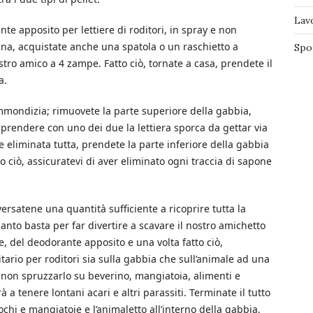
Lav
e apposito per lettiere di roditori, in spray e non
 una, acquistate anche una spatola o un raschietto a
Spo
tro amico a 4 zampe. Fatto ciò, tornate a casa, prendete il
a.
immondizia; rimuovete la parte superiore della gabbia,
a prendere con uno dei due la lettiera sporca da gettar via
te eliminata tutta, prendete la parte inferiore della gabbia
o ciò, assicuratevi di aver eliminato ogni traccia di sapone
versatene una quantità sufficiente a ricoprire tutta la
uanto basta per far divertire a scavare il nostro amichetto
e, del deodorante apposito e una volta fatto ciò,
tario per roditori sia sulla gabbia che sull’animale ad una
 non spruzzarlo su beverino, mangiatoia, alimenti e
a tenere lontani acari e altri parassiti. Terminate il tutto
ochi e mangiatoie e l’animaletto all’interno della gabbia,