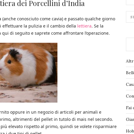
tiera dei Porcellini d’India
ia (anche conosciuto come cavia) e passato qualche giorno
i effettuare la pulizia e il cambio della
lettiera
. Se la
a qui di seguito e saprete come affrontare l’operazione.
Alt
Bel
Cas
Con
Fai 
nito oppure in un negozio di articoli per animali e
primo, altrimenti del pellet in tutolo di mais nel secondo.
Gia
più elevato rispetto al primo, quindi se volete risparmiare
Hob
a i due tipi di pellet.