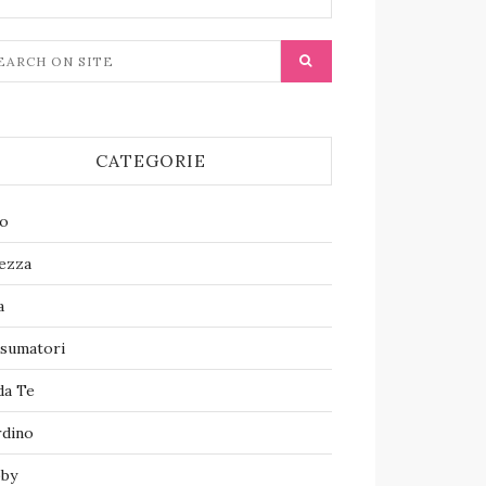
CATEGORIE
ro
lezza
a
sumatori
da Te
rdino
by